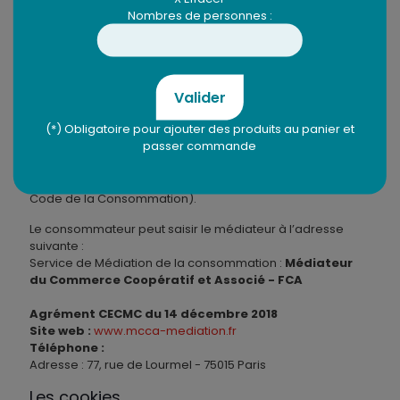
Nombres de personnes :
consommateur conformément aux articles L611-1 à L 641-1
et R 612-1 à R 616-2 du Code de la consommation : En cas
de litiges non résolu entre le Professionnel et le
Consommateur, ce dernier a un an pour saisir le
médiateur de la consommation. Si les conditions sont
Valider
réunies, une médiation de la consommation se déroulera
selon les textes et le processus en vigueur.
(*) Obligatoire pour ajouter des produits au panier et
passer commande
La médiation de la consommation est un règlement
extrajudiciaire des litiges de la consommation. La
procédure est gratuite pour le consommateur (R612-1 du
Code de la Consommation).
Le consommateur peut saisir le médiateur à l’adresse
suivante :
Service de Médiation de la consommation :
Médiateur
du Commerce Coopératif et Associé - FCA
Agrément CECMC du 14 décembre 2018
Site web :
www.mcca-mediation.fr
Téléphone :
Adresse : 77, rue de Lourmel - 75015 Paris
Les cookies