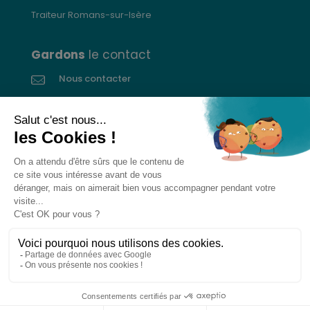
Traiteur Romans-sur-Isère
Gardons
le contact
Nous contacter
Donnez votre avis
CGVs
Livraison et paiement
Mentions légales
Les cookies
Confidentialité
Pour votre santé, ne grignotez pas entre les repas.
www.mangerbouger.fr
L’abus d’alcool est dangereux pour la santé. À
consommer avec modération.
0