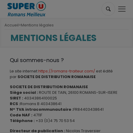
Accueil
>
Mentions légales
MENTIONS LÉGALES
Qui sommes-nous ?
Le site internet
https://romans-traiteur.com/
est édité
par
SOCIETE DE DISTRIBUTION ROMANAISE
SOCIETE DE DISTRIBUTION ROMANAISE
Siège social :
ROUTE DE TAIN, 26100 ROMANS-SUR-ISERE
SIRET :
40343864100025
RCS :
Romans B 403438641
N° TVA intracommunautaire :
FR84403438641
Code NAF :
4711F
Téléphone :
+33 (0)4 75 70 53 54
Directeur de publication :
Nicolas Traversier