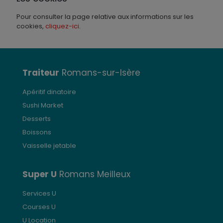
Pour consulter la page relative aux informations sur les
cookies,
cliquez-ici
.
Traiteur
Romans-sur-Isère
Apéritif dinatoire
Sushi Market
Desserts
Boissons
Vaisselle jetable
Super U
Romans Meilleux
Services U
Courses U
U Location