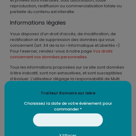
et privées sont interdites. Sauf autorisation, toute
reproduction, rediffusion ou commercialisation totale ou
partielle du contenu est interdite.
Informations légales
Vous disposez d’un droit d’accès, de modification, de
rectification et de suppression des données qui vous
concernent (art. 34 de la loi « Informatique et Libertés »).
Pour l’exercer, rendez-vous à notre page
Vos droits
concernant vos données personnelles
.
Tous les informations proposées sur ce site sont données
à titre indicatif, sont non exhaustives, et sont susceptibles
d’évoluer. L’utilisateur dégage la responsabilité de Multi
Web pour tout préjudice qu’il pourrait subir ou faire subir,
directement ou indirectement, du fait des services
Traiteur Romans sur Isère
proposés. Seule la responsabilité de l’utilisateur est
engagée par l’utilisation du service proposé et celui-ci
Choisissez la date de votre événement pour
dégage expressément le site de toute responsabilité vis à
commander *
vis de tiers.
Commission de conciliation
X Effacer
Règlement amiable des litiges entre le professionnel et le