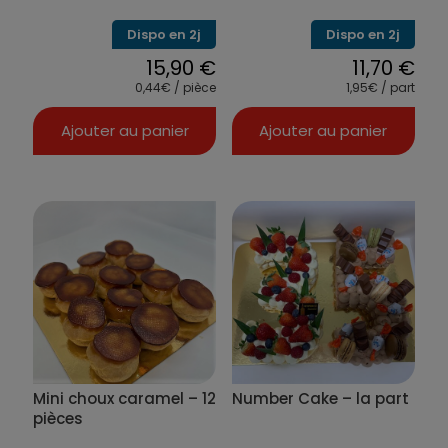
produit
Dispo en 2j
Dispo en 2j
15,90
€
11,70
€
0,44€ / pièce
1,95€ / part
Ajouter au panier
Ajouter au panier
Mini choux caramel – 12
Number Cake – la part
pièces