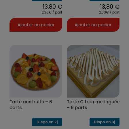
13,80
€
13,80
€
2,30€ / part
2,30€ / part
Ajouter au panier
Ajouter au panier
Tarte aux fruits – 6
Tarte Citron meringuée
parts
– 6 parts
Dispo en 2j
Dispo en 3j