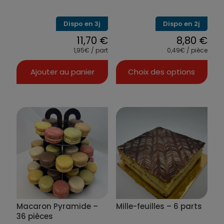
Dispo en 3j
Dispo en 2j
11,70
€
8,80
€
1,95€ / part
0,49€ / pièce
Ajouter au panier
Choix des options
Ce
produit
a
plusieurs
variations.
Les
options
peuvent
être
choisies
sur
la
Macaron Pyramide –
Mille-feuilles – 6 parts
page
du
36 pièces