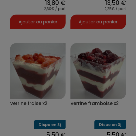
13,80
€
13,50
€
2,30€ / part
2,25€ / part
Ajouter au panier
Ajouter au panier
Verrine fraise x2
Verrine framboise x2
Dispo en 3j
Dispo en 3j
5,50
€
5,50
€