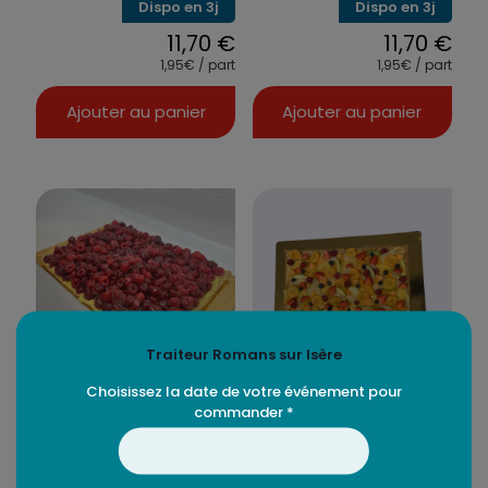
Dispo en 3j
Dispo en 3j
11,70
€
11,70
€
1,95€ / part
1,95€ / part
Ajouter au panier
Ajouter au panier
Traiteur Romans sur Isère
Choisissez la date de votre événement pour
Plaque de tarte aux
Plaque de tarte aux
commander *
framboises – 12 ou 24
fruits – 12 ou 24 parts
parts
Dispo en 3j
Dispo en 3j