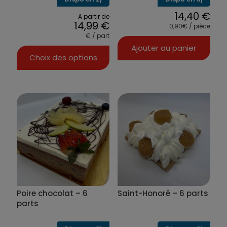
14,40
€
A partir de
14,99
€
0,90€ / pièce
€ / part
Ajouter au panier
Choix des options
Ce
produit
a
plusieurs
variations.
Les
options
peuvent
être
choisies
sur
la
Poire chocolat – 6
Saint-Honoré – 6 parts
page
du
parts
produit