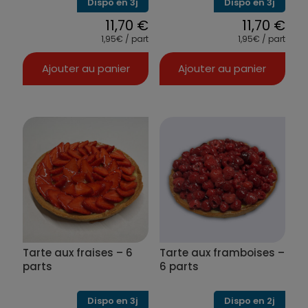
Dispo en 3j
Dispo en 3j
11,70
€
11,70
€
1,95€ / part
1,95€ / part
Ajouter au panier
Ajouter au panier
Tarte aux fraises – 6
Tarte aux framboises –
parts
6 parts
Dispo en 3j
Dispo en 2j