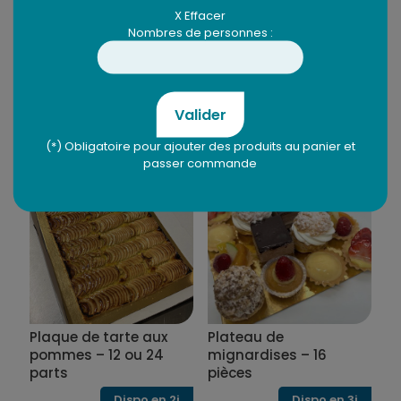
X Effacer
A partir de
A partir de
Nombres de personnes :
26,40
€
26,40
€
€ / part
€ / part
Choix des options
Choix des options
Valider
Ce
Ce
(*) Obligatoire pour ajouter des produits au panier et
produit
produit
passer commande
a
a
plusieurs
plusieurs
variations.
variations.
Les
Les
options
options
peuvent
peuvent
être
être
choisies
choisies
sur
sur
la
la
Plaque de tarte aux
Plateau de
page
page
du
du
pommes – 12 ou 24
mignardises – 16
produit
produit
parts
pièces
Dispo en 2j
Dispo en 3j