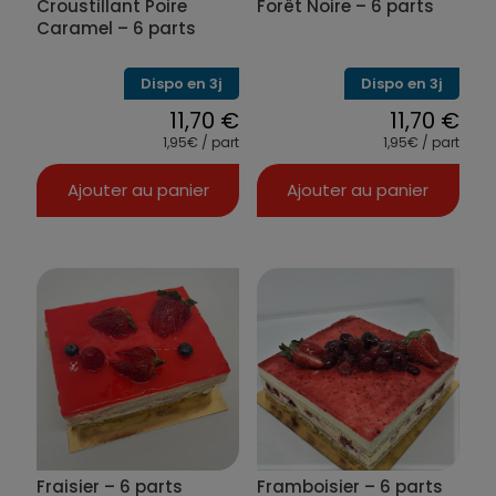
Croustillant Poire
Forêt Noire – 6 parts
Caramel – 6 parts
Dispo en 3j
Dispo en 3j
11,70
€
11,70
€
1,95€ / part
1,95€ / part
Ajouter au panier
Ajouter au panier
Fraisier – 6 parts
Framboisier – 6 parts