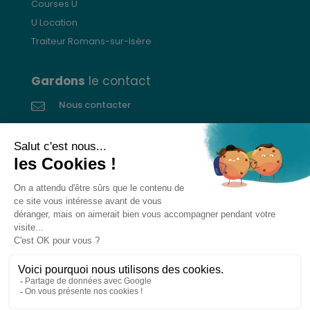
Courses U
U Location
Traiteur Romans-sur-Isère
Gardons
le contact
Nous contacter
Donnez votre avis
CGVs
Livraison et paiement
Mentions légales
Les cookies
Confidentialité
Pour votre santé, ne grignotez pas entre les repas.
www.mangerbouger.fr
L’abus d’alcool est dangereux pour la santé. À
consommer avec modération.