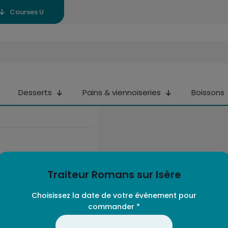
Courses U
Desserts
Pains & viennoiseries
Boissons
Traiteur Romans sur Isère
Choisissez la date de votre événement pour
commander *