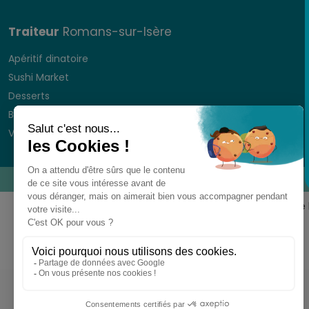
Traiteur
Romans-sur-Isère
Apéritif dinatoire
Sushi Market
Desserts
Boissons
Vaisselle jetable
CGVs
Pour votre santé, ne grignotez pas entre 
www.mangerbouger.fr