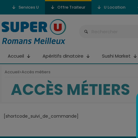
Services U
Offre Traiteur
U Location
Accueil
Apéritifs dinatoire
Sushi Market
Accueil
Accès métiers
>
ACCÈS MÉTIERS
[shortcode_suivi_de_commande]