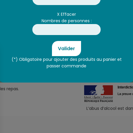
Super U
Romans Meilleux
X Effacer
Nombres de personnes :
Services U
Courses U
U Location
Valider
Traiteur Romans-sur-Isère
(*) Obligatoire pour ajouter des produits au panier et
passer commande
Livraison et paiement
Mentions légales
Les cookies
Confid
les repas.
L’abus d’alcool est d