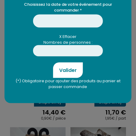
Choisissez la date de votre événement pour
commander *
Produits similaires
X Effacer
Nombres de personnes :
Valider
Plateau de
Saint-Honoré – 6
(*) Obligatoire pour ajouter des produits au panier et
mignardises – 16
parts
passer commande
pièces
Dispo en 3j
Dispo en 3j
14,40
€
11,70
€
0,90€ / pièce
1,95€ / part