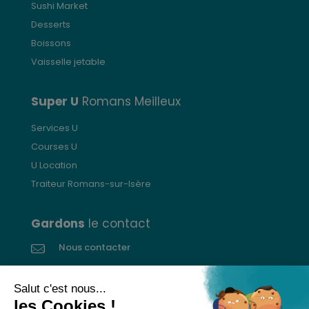
Sushi Market
Desserts
Boissons
Vaisselle jetable
Super U
Romans Meilleux
Services U
Courses U
U Location
Traiteur Romans-sur-Isère
Gardons
le contact
Nous contacter
Donnez votre avis