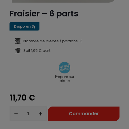
Fraisier – 6 parts
Dispo en 3j
Nombre de pièces / portions : 6
Soit 1,95 € part
Préparé sur
place
11,70
€
quantité
Commander
de
Fraisier
-