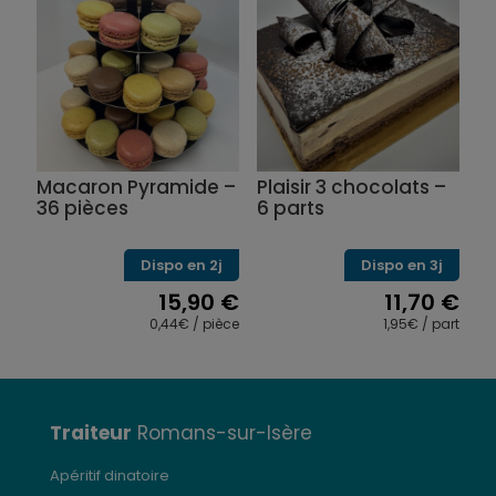
Macaron Pyramide –
Plaisir 3 chocolats –
36 pièces
6 parts
Dispo en 2j
Dispo en 3j
15,90
€
11,70
€
0,44€ / pièce
1,95€ / part
Traiteur
Romans-sur-Isère
Apéritif dinatoire