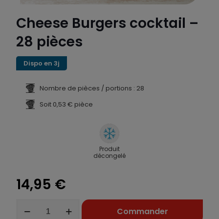
Cheese Burgers cocktail –
28 pièces
Dispo en 3j
Nombre de pièces / portions : 28
Soit 0,53 € pièce
Produit
décongelé
14,95
€
quantité
Commander
de