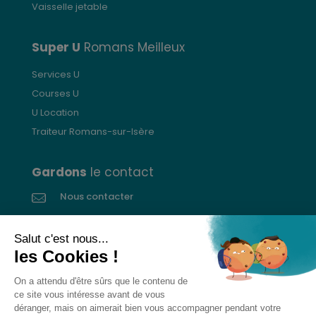
Vaisselle jetable
Super U
Romans Meilleux
Services U
Courses U
U Location
Traiteur Romans-sur-Isère
Gardons
le contact
Nous contacter
Donnez votre avis
CGVs
Livraison et paiement
Mentions légales
Les cookies
Confidentialité
Pour votre santé, ne grignotez pas entre les repas.