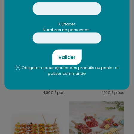
X Effacer
Nombres de personnes :
Buffet campagnard
Briochettes au
Valider
saumon – 20 pièces
(*) Obligatoire pour ajouter des produits au panier et
passer commande
Dispo en 3j
Dispo en 3j
4,90
€
21,90
€
4,90€ / part
1,10€ / pièce