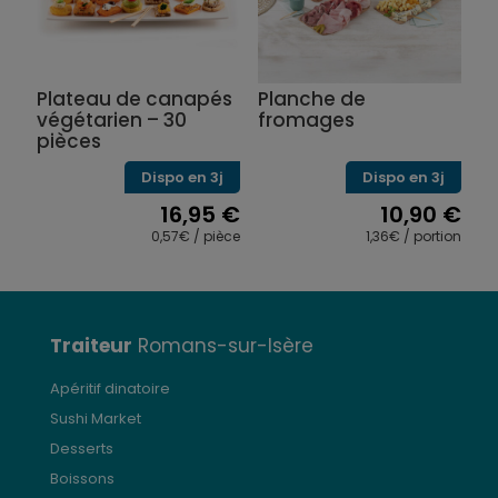
Plateau de canapés
Planche de
végétarien – 30
fromages
pièces
Dispo en 3j
Dispo en 3j
16,95
€
10,90
€
0,57€ / pièce
1,36€ / portion
Traiteur
Romans-sur-Isère
Apéritif dinatoire
Sushi Market
Desserts
Boissons