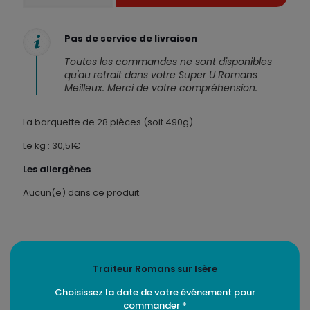
Cheese
Burgers
cocktail
Pas de service de livraison
-
28
Toutes les commandes ne sont disponibles
pièces
qu'au retrait dans votre Super U Romans
Meilleux. Merci de votre compréhension.
La barquette de 28 pièces (soit 490g)
Le kg : 30,51€
Les allergènes
Aucun(e) dans ce produit.
Traiteur Romans sur Isère
Produits similaires
Choisissez la date de votre événement pour
commander *