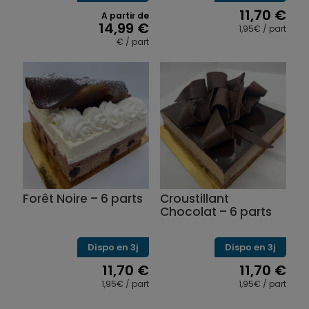
11,70
€
A partir de
14,99
€
1,95€ / part
€ / part
Ce
produit
a
plusieurs
variations.
Les
options
peuvent
être
choisies
sur
Forêt Noire – 6 parts
Croustillant
la
Chocolat – 6 parts
page
du
produit
Dispo en 3j
Dispo en 3j
11,70
€
11,70
€
1,95€ / part
1,95€ / part