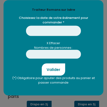
Soja
Traiteur Romans sur Isère
Choisissez la date de votre événement pour
commander *
Produits similaires
X Effacer
Nombres de personnes :
Valider
(*) Obligatoire pour ajouter des produits au panier et
passer commande
Plaque de tarte aux
Fruitier – 6 parts
pommes – 12 ou 24
parts
Dispo en 2j
Dispo en 3j