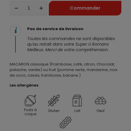
quantité
Commander
de
Macaron
-
18
Pas de service de livraison
pièces
Toutes les commandes ne sont disponibles
qu'au retrait dans votre Super U Romans
Meilleux. Merci de votre compréhension.
MACARON classique (Framboise, café, citron, Chocolat,
pistache, vanille) ou fruit (pomme verte, mandarine, noix
de coco, cassis, framboise, banane.)
Les allergènes
Fruits à
Gluten
Lait
Oeuf
coque