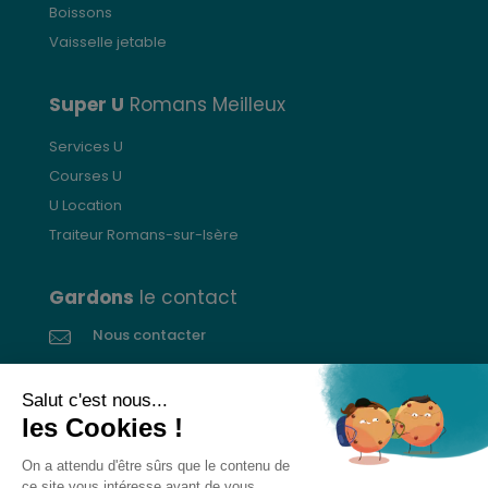
Boissons
Vaisselle jetable
Super U
Romans Meilleux
Services U
Courses U
U Location
Traiteur Romans-sur-Isère
Gardons
le contact
Nous contacter
Donnez votre avis
CGVs
Livraison et paiement
Mentions légales
Les cookies
Confidentialité