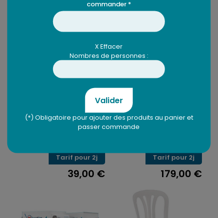
commander *
Produits similaires
X Effacer
Nombres de personnes :
Valider
(*) Obligatoire pour ajouter des produits au panier et
Machine barbe à
Grand Château
passer commande
papa
gonflable
Tarif pour 2j
Tarif pour 2j
39,00
€
179,00
€