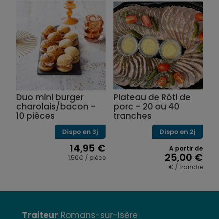
Duo mini burger
Plateau de Rôti de
charolais/bacon –
porc – 20 ou 40
10 pièces
tranches
Dispo en 3j
Dispo en 2j
14,95
€
A partir de
25,00
€
1,50€ / pièce
€ / tranche
Ce
produit
a
plusieurs
variations.
Traiteur
Romans-sur-Isère