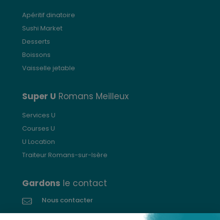
Les
options
Apéritif dinatoire
peuvent
Sushi Market
être
choisies
Desserts
sur
Boissons
la
Vaisselle jetable
page
du
produit
Super U
Romans Meilleux
Services U
Courses U
U Location
Traiteur Romans-sur-Isère
Gardons
le contact
Nous contacter
Donnez votre avis