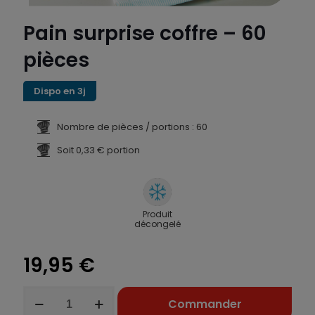
Pain surprise coffre – 60
pièces
Dispo en 3j
Nombre de pièces / portions : 60
Soit 0,33 € portion
Produit
décongelé
19,95
€
quantité
Commander
de