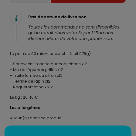
Pain
surprise
coffre
Pas de service de livraison
-
60
Toutes les commandes ne sont disponibles
pièces
qu'au retrait dans votre Super U Romans
Meilleux. Merci de votre compréhension.
Le pain de 60 mini­-sandwichs (soit 975g)
- Sandwichs rosette aux cornichons x12
- Mix de légumes grillés x12
- Truite fumée au citron x12
- Terrine de lapin x12
- Roquefort et noix x12
Le kg : 20,46 €
Les allergènes
Aucun(e) dans ce produit.