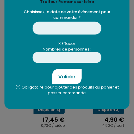
Traiteur Romans sur Isère
Choisissez la date de votre événement pour
commander *
Produits similaires
X Effacer
Nombres de personnes :
Valider
(*) Obligatoire pour ajouter des produits au panier et
Mini Wraps – 24
Buffet campagnard
passer commande
pièces
Dispo en 3j
Dispo en 3j
17,45
€
4,90
€
0,73€ / pièce
4,90€ / part