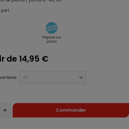
e de pièces / portions : 48, 96
 part
Préparé sur
place
ir de
14,95
€
portions
Commander