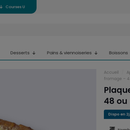
Courses U
Desserts
Pains & viennoiseries
Boissons
Accueil
/
A
fromage – 4
Plaqu
48 ou 
Dispo en 2j