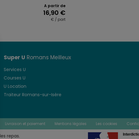
A partir de
16,90
€
€ / part
Ce
produit
a
plusieurs
variations.
Super U
Romans Meilleux
Les
options
Services U
peuvent
Courses U
être
U Location
choisies
sur
Traiteur Romans-sur-Isère
la
page
du
produit
Livraison et paiement
Mentions légales
Les cookies
Confid
les repas.