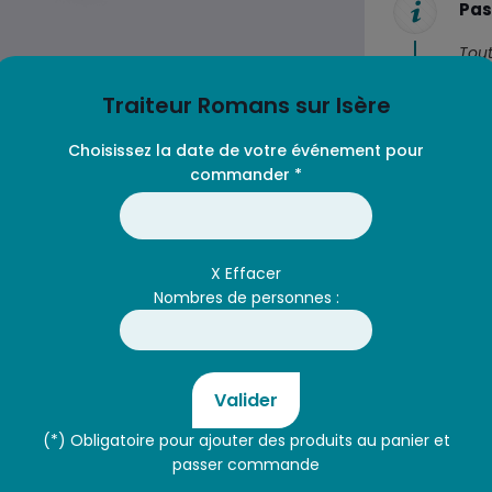
pizza
Pas
jambon
Tout
/
Supe
fromage
Traiteur Romans sur Isère
-
48
Choisissez la date de votre événement pour
ou
commander *
96
parts
Soja
X Effacer
Nombres de personnes :
enté de crème fraiche ,gruyère râpé gratiné.
Valider
(*) Obligatoire pour ajouter des produits au panier et
passer commande