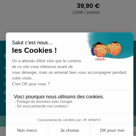
39,90
€
2,00€ / portion
Traiteur
Romans-sur-Isère
Apéritif dinatoire
Sushi Market
Desserts
Boissons
Vaisselle jetable
CGVs
Pour votre santé, ne grignotez pas entre 