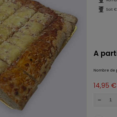
Nombr
Soit €
A part
Nombre de 
14,95
€
quantité
de
Plaque
de