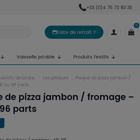
+33 (0)4 75 70 83 35
0
Date de retrait ?
Vaisselle jetable
Produits festifs
péritifs dinatoire
/
Les plaques
/
Plaque de pizza jambon /
8 ou 96 parts
e de pizza jambon / fromage –
96 parts