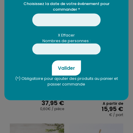
Choisissez la date de votre événement pour
Produits similaires
commander *
X Effacer
Nombres de personnes :
Valider
Plateau de canapés
Plaque de pizza
gourmet – 63 pièces
Traiteur ravioles – 48
(*) Obligatoire pour ajouter des produits au panier et
ou 96 parts
passer commande
Dispo en 3j
Dispo en 3j
37,95
€
A partir de
15,95
€
0,60€ / pièce
€ / part
Ce
produit
a