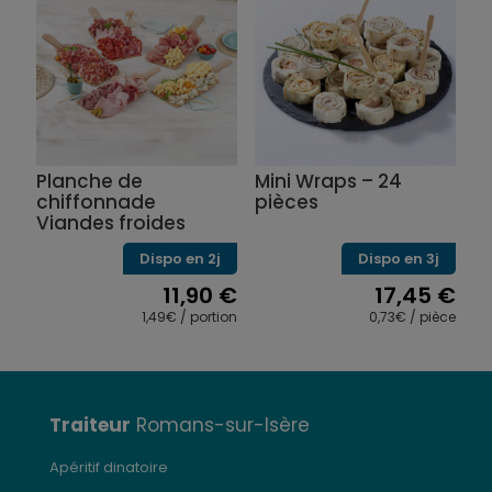
plusieurs
variations.
Les
options
peuvent
être
choisies
sur
Planche de
Mini Wraps – 24
la
chiffonnade
pièces
page
Viandes froides
du
produit
Dispo en 2j
Dispo en 3j
11,90
€
17,45
€
1,49€ / portion
0,73€ / pièce
Traiteur
Romans-sur-Isère
Apéritif dinatoire