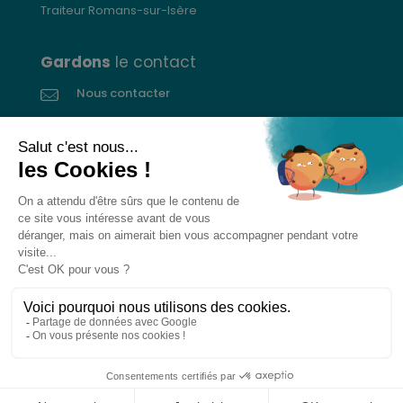
Traiteur Romans-sur-Isère
Gardons
le contact
Nous contacter
Donnez votre avis
CGVs
Livraison et paiement
Mentions légales
Les cookies
Confidentialité
Pour votre santé, ne grignotez pas entre les repas.
www.mangerbouger.fr
L’abus d’alcool est dangereux pour la santé. À
consommer avec modération.
0