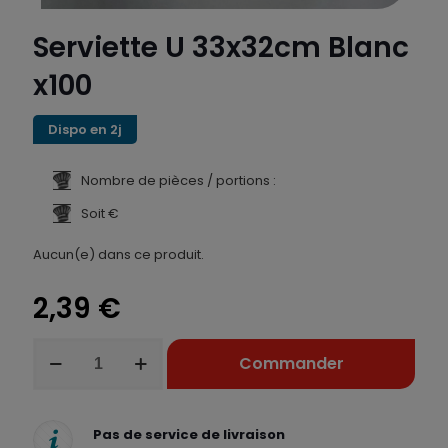
Serviette U 33x32cm Blanc
x100
Dispo en 2j
Nombre de pièces / portions :
Soit €
Aucun(e) dans ce produit.
2,39
€
quantité
Commander
de
Serviette
U
33x32cm
Pas de service de livraison
Blanc