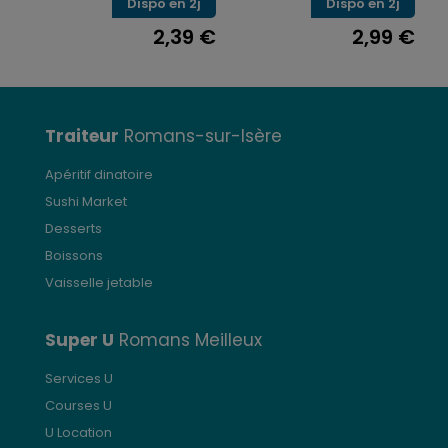
Dispo en 2j
Dispo en 2j
2,39
€
2,99
€
Traiteur
Romans-sur-Isère
Apéritif dinatoire
Sushi Market
Desserts
Boissons
Vaisselle jetable
Super U
Romans Meilleux
Services U
Courses U
U Location