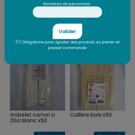
Nombres de personnes :
Bol pulpe U 500ml x12
Assiette ronde pulpe
U 23cm x12
Valider
Dispo en 2j
Dispo en 2j
(*) Obligatoire pour ajouter des produits au panier et
1,89
€
1,89
€
passer commande
Gobelet carton U
Cuillère bois x50
20cl Blanc x50