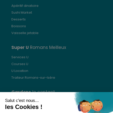
Apéritif dinatoire
Sushi Market
Desserts
Boissons
Vaisselle jetable
Super U
Romans Meilleux
Services U
Courses U
U Location
Traiteur Romans-sur-Isère
Gardons
le contact
Nous contacter
Donnez votre avis